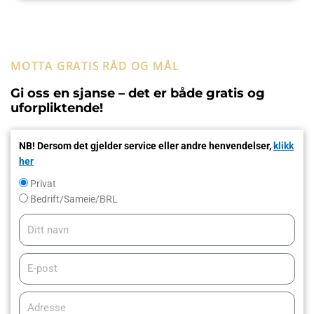
MOTTA GRATIS RÅD OG MÅL
Gi oss en sjanse – det er både gratis og
uforpliktende!
NB! Dersom det gjelder service eller andre henvendelser,
klikk
her
Privat
Privat
/
Bedrift/Sameie/BRL
Bedrift
Ditt
navn
E-
post
Adresse