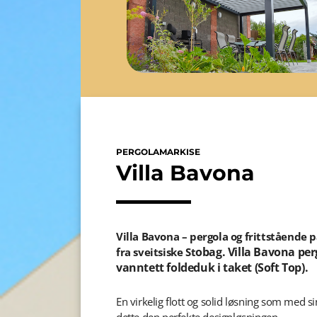
PERGOLAMARKISE
Villa Bavona
Villa Bavona – pergola og frittstående
obag. Villa Bavona perg
fra sveitsiske St
vanntett foldeduk i taket (Soft Top).
En virkelig flott og solid løsning som med s