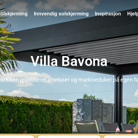
solskjerming
Innvendig solskjerming
Inspirasjon
Hjel
Villa Bavona
markisen produserer markiser og markiseduker på egen fa
Telefon
Postnummer