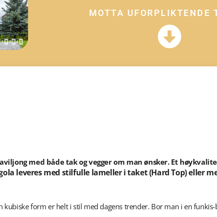
MOTTA UFORPLIKTENDE 
 paviljong med både tak og vegger om man ønsker. Et høykvalit
ola leveres med stilfulle lameller i taket (Hard Top) eller m
in kubiske form er helt i stil med dagen
s trender. Bor man i en funkis-