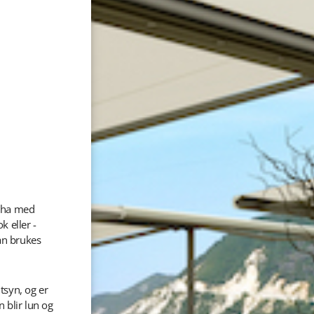
å ha med
 eller -
kan brukes
tsyn, og er
 blir lun og