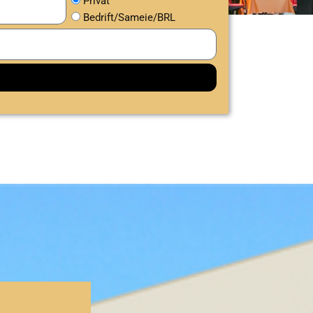
Privat
Bedrift/Sameie/BRL