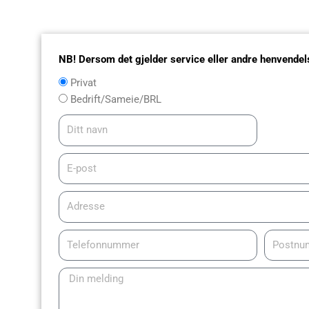
NB! Dersom det gjelder service eller andre henvendel
Privat
Privat
/
Bedrift/Sameie/BRL
Bedrift
Ditt
navn
E-
post
Adresse
Telefonnummer
Postnum
Melding