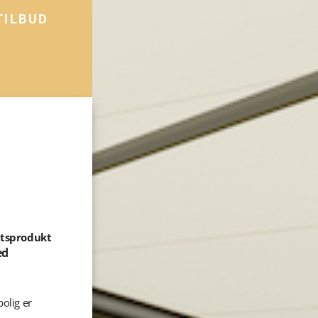
TILBUD
etsprodukt
ed
bolig er