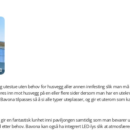
 utestue uten behov for husvegg aller annen innfesting slik man m
es inn mot husvegg på en eller flere sider dersom man har en utekrok
 Bavona tilpasses så å si alle typer uteplasser, og gir et uterom som 
e gir en fantastisk lunhet inni paviljongen samtidig som man bevarer u
d etter behov.
Bavona kan også ha integrert LED-lys slik at atmosfæren