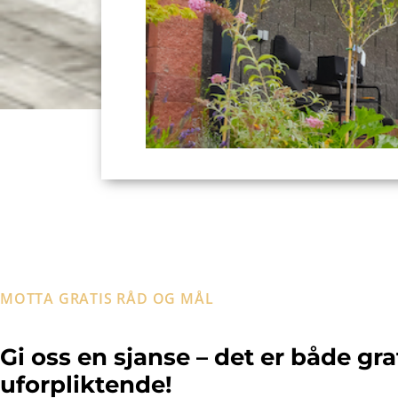
MOTTA GRATIS RÅD OG MÅL
Gi oss en sjanse – det er både gra
uforpliktende!