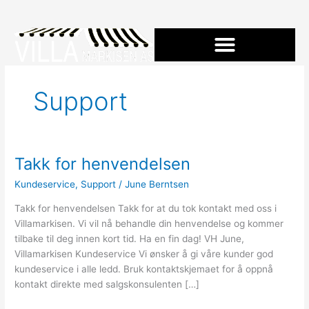
Hopp
rett
til
innholdet
Utvendig solskjerming
Innvendig solskjerming
Support
Takk for henvendelsen
Takk
for
Kundeservice
,
Support
/
June Berntsen
henvendelsen
Takk for henvendelsen Takk for at du tok kontakt med oss i
Villamarkisen. Vi vil nå behandle din henvendelse og kommer
tilbake til deg innen kort tid. Ha en fin dag! VH June,
Villamarkisen Kundeservice Vi ønsker å gi våre kunder god
kundeservice i alle ledd. Bruk kontaktskjemaet for å oppnå
kontakt direkte med salgskonsulenten […]