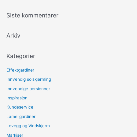
ø
k
Siste kommentarer
e
t
Arkiv
t
e
r
Kategorier
:
Effektgardiner
Innvendig solskjerming
Innvendige persienner
Inspirasjon
Kundeservice
Lamellgardiner
Levegg og Vindskjerm
Markiser