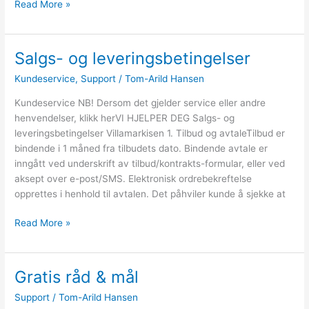
Read More »
Salgs- og leveringsbetingelser
Salgs-
og
Kundeservice
,
Support
/
Tom-Arild Hansen
leveringsbetingelser
Kundeservice NB! Dersom det gjelder service eller andre
henvendelser, klikk herVI HJELPER DEG Salgs- og
leveringsbetingelser Villamarkisen 1. Tilbud og avtaleTilbud er
bindende i 1 måned fra tilbudets dato. Bindende avtale er
inngått ved underskrift av tilbud/kontrakts-formular, eller ved
aksept over e-post/SMS. Elektronisk ordrebekreftelse
opprettes i henhold til avtalen. Det påhviler kunde å sjekke at
Read More »
Gratis råd & mål
Gratis
råd
Support
/
Tom-Arild Hansen
&